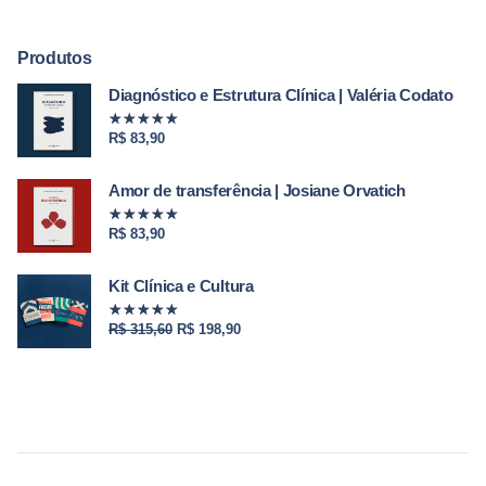
Produtos
Diagnóstico e Estrutura Clínica | Valéria Codato
Avaliação
8154
de 5
R$
83,90
Amor de transferência | Josiane Orvatich
Avaliação
7297
de 5
R$
83,90
Kit Clínica e Cultura
Avaliação
6888
de 5
O
O
R$
315,60
R$
198,90
preço
preço
original
atual
era:
é:
R$ 315,60.
R$ 198,90.