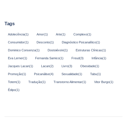
Tags
Adolecência
(1)
Amor
(1)
Arte
(1)
Complexo
(1)
Consumidor
(1)
Desconto
(1)
Diagnóstico Psicanalítico
(1)
Dominico Consenza
(1)
Dostoiévski
(1)
Estruturas Clínicas
(1)
Eva Lerner
(1)
Fernanda Samico
(1)
Freud
(3)
Infância
(1)
Jacques Lacan
(1)
Lacan
(2)
Livro
(3)
Obesidade
(1)
Promoção
(1)
Psicanálise
(4)
Sexualidade
(1)
Tabu
(1)
Totem
(1)
Tradução
(1)
Transtorno Alimentar
(1)
Vitor Burgo
(1)
Édipo
(1)