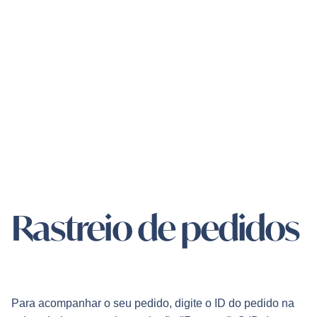
Ir
para
o
conteúdo
0
Rastreio de pedidos
Para acompanhar o seu pedido, digite o ID do pedido na