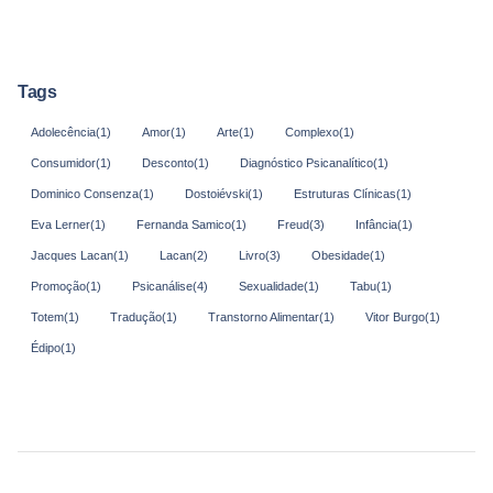
Tags
Adolecência
(1)
Amor
(1)
Arte
(1)
Complexo
(1)
Consumidor
(1)
Desconto
(1)
Diagnóstico Psicanalítico
(1)
Dominico Consenza
(1)
Dostoiévski
(1)
Estruturas Clínicas
(1)
Eva Lerner
(1)
Fernanda Samico
(1)
Freud
(3)
Infância
(1)
Jacques Lacan
(1)
Lacan
(2)
Livro
(3)
Obesidade
(1)
Promoção
(1)
Psicanálise
(4)
Sexualidade
(1)
Tabu
(1)
Totem
(1)
Tradução
(1)
Transtorno Alimentar
(1)
Vitor Burgo
(1)
Édipo
(1)