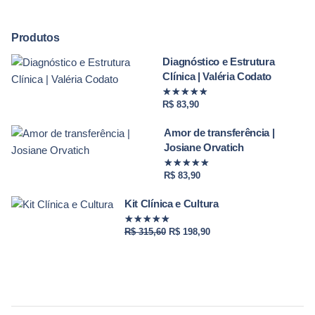
Produtos
Diagnóstico e Estrutura
Clínica | Valéria Codato
Avaliação
8154
de 5
R$
83,90
Amor de transferência |
Josiane Orvatich
Avaliação
7297
de 5
R$
83,90
Kit Clínica e Cultura
Avaliação
6888
de 5
O
O
R$
315,60
R$
198,90
preço
preço
original
atual
era:
é:
R$ 315,60.
R$ 198,90.