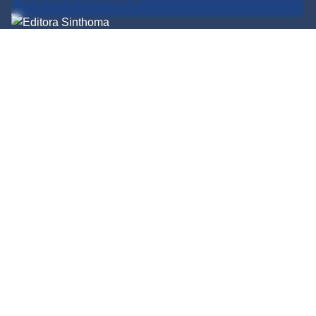
experiência de navegação.
Editora Sinthoma – Publicando
ideias que transformam a Psicanálise.
Conhecimento crítico, além do óbvio.
Sinthoma