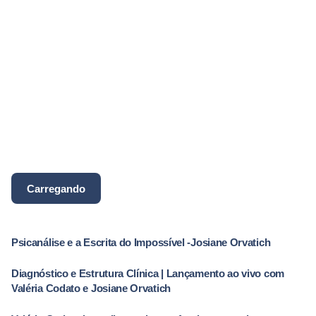
17/03/2025
2 min read
Semana do Consumidor Sinthoma
A Editora Sinthoma promove a Semana do Consumidor
Sinthoma, no período de...
Consumidor
Livro
Psicanalise
Carregando
Psicanálise e a Escrita do Impossível -Josiane Orvatich
Diagnóstico e Estrutura Clínica | Lançamento ao vivo com
Valéria Codato e Josiane Orvatich