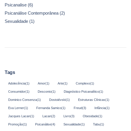
Psicanalise
(6)
Psicanálise Contemporânea
(2)
Sexualidade
(1)
Tags
Adolecência
(1)
Amor
(1)
Arte
(1)
Complexo
(1)
Consumidor
(1)
Desconto
(1)
Diagnóstico Psicanalítico
(1)
Dominico Consenza
(1)
Dostoiévski
(1)
Estruturas Clínicas
(1)
Eva Lerner
(1)
Fernanda Samico
(1)
Freud
(3)
Infância
(1)
Jacques Lacan
(1)
Lacan
(2)
Livro
(3)
Obesidade
(1)
Promoção
(1)
Psicanálise
(4)
Sexualidade
(1)
Tabu
(1)