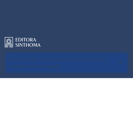
Este site utiliza cookies para oferecer uma melhor
experiência de navegação.
Editora Sinthoma – Publicando
ideias que transformam a Psicanálise.
Conhecimento crítico, além do óbvio.