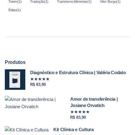
Totem
(1)
Tradução
(1)
Transtorno Alimentar
(1)
Vitor Burgo
(1)
Édipo
(1)
Produtos
Diagnóstico e Estrutura Clínica | Valéria Codato
Avaliação
8154
de 5
R$
83,90
Amor de transferência |
Josiane Orvatich
Avaliação
7297
de 5
R$
83,90
Kit Clínica e Cultura