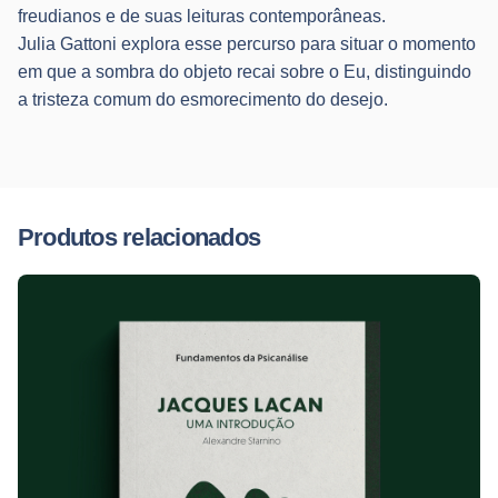
freudianos e de suas leituras contemporâneas.
Julia Gattoni explora esse percurso para situar o momento
em que a sombra do objeto recai sobre o Eu, distinguindo
a tristeza comum do esmorecimento do desejo.
Reviews
Peso
0,4 kg
Ainda não há comentários.
Produtos relacionados
Seja o primeiro a avaliar "Melancolia | Julia
Schlemm"
O seu endereço de e-mail não será publicado.
Campos
obrigatórios são marcados com
*
Avalie este produto:
Sua avaliação