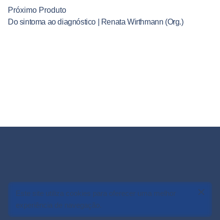
Próximo Produto
Do sintoma ao diagnóstico | Renata Wirthmann (Org.)
R$
83,90
Este site utiliza cookies para oferecer uma melhor
Adicionar ao carrinho
experiência de navegação.
Fundamentos da Psicanálise