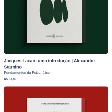
Nome
*
Jacques Lacan: uma introdução | Alexandre
Starnino
E-mail
*
Fundamentos da Psicanálise
R$
83,90
Salvar meus dados neste navegador para a próxima vez que
eu comentar.
Enviar Revisão