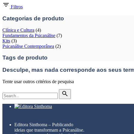
Filtros
Categorias de produto
Clínica e Cultura
(4)
Fundamentos da Psicanálise
(7)
Kits
(3)
Psicanálise Contemporânea
(2)
Tags de produto
Desculpe, mas nada corresponde aos seus ter
Tente usar outros critérios de pesquisa
Pesquisar
por
Editora Sinthoma – Publicando
ideias que transformam a Psicanálise.