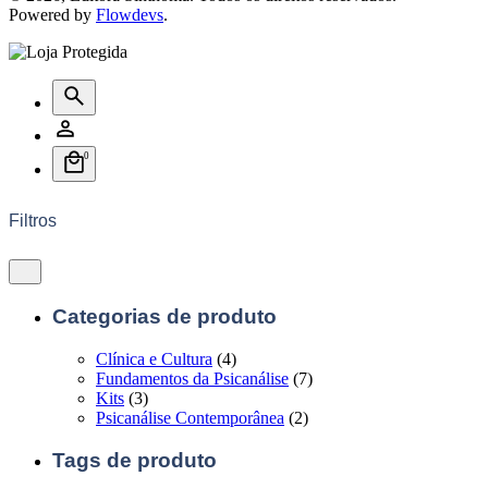
Powered by
Flowdevs
.
0
Filtros
Categorias de produto
Clínica e Cultura
(4)
Fundamentos da Psicanálise
(7)
Kits
(3)
Psicanálise Contemporânea
(2)
Tags de produto