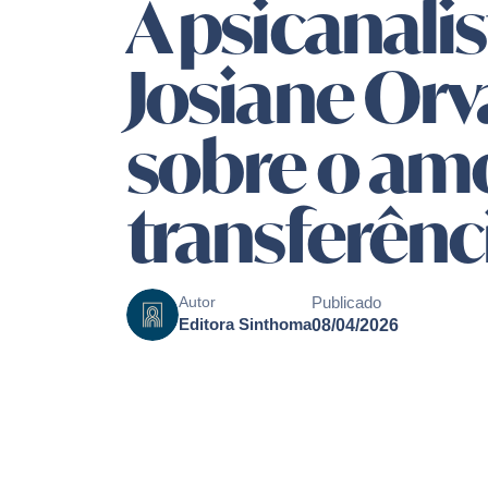
A psicanalis
Josiane Orva
sobre o am
transferênc
Publicado
Autor
Editora Sinthoma
08/04/2026