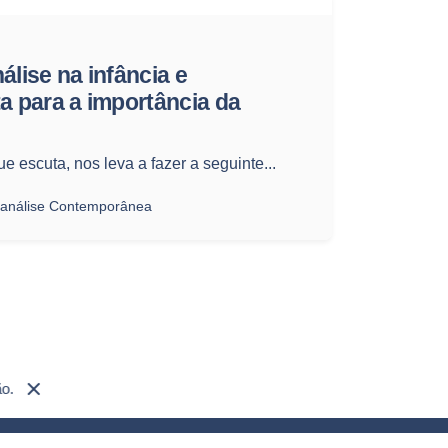
álise na infância e
ta para a importância da
e escuta, nos leva a fazer a seguinte...
canálise Contemporânea
Próximo Post
Aula Exclusiva da Editora
ão.
Sinthoma | Psicanálise e os
Conceitos Fundamentais