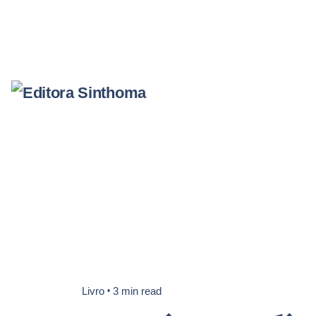
Ir
para
o
conteúdo
Livro
3 min read