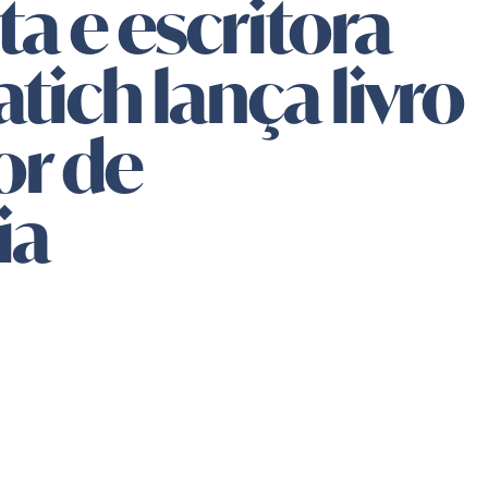
ta e escritora
tich lança livro
or de
ia